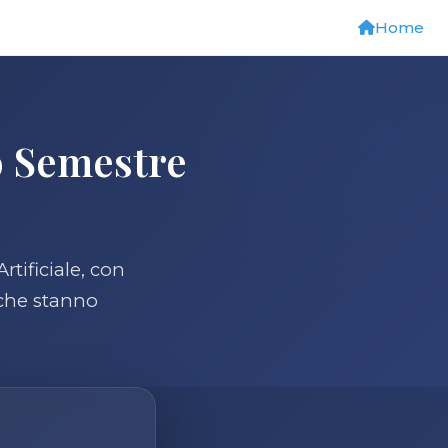
Home
o Semestre
rtificiale, con
 che stanno